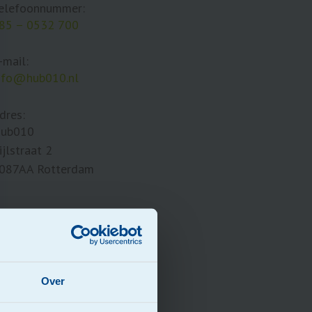
elefoonnummer:
85 – 0532 700
-mail:
nfo@hub010.nl
dres:
ub010
ijlstraat 2
087AA Rotterdam
Over