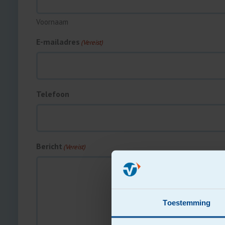
Voornaam
E-mailadres
(Vereist)
Telefoon
Bericht
(Vereist)
Toestemming