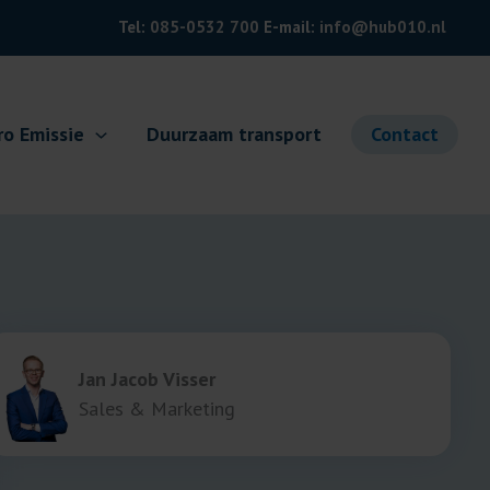
Tel:
085-0532 700
E-mail:
info@hub010.nl
ro Emissie
Duurzaam transport
Contact
Jan Jacob Visser
Sales & Marketing