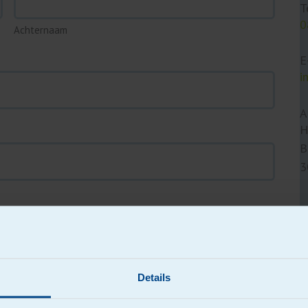
T
0
Achternaam
E
i
A
H
B
3
Details