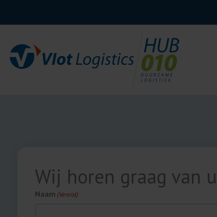
Ga
naar
de
inhoud
Wij horen graag van u
Naam
(Vereist)