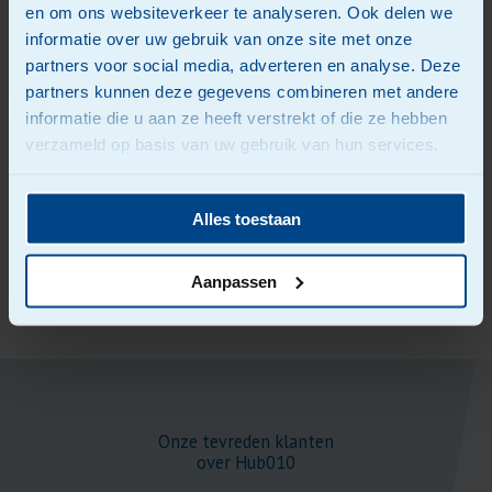
en om ons websiteverkeer te analyseren. Ook delen we
energieopslagsysteem met snellader in om een grote
informatie over uw gebruik van onze site met onze
stap te zetten naar deze emissievrije bouwplaats.
partners voor social media, adverteren en analyse. Deze
Door dit te combineren met onze hubopslag
partners kunnen deze gegevens combineren met andere
mogelijkheden aan de rand van de stad bieden we een
informatie die u aan ze heeft verstrekt of die ze hebben
totaalpakket aan duurzame logistieke oplossingen
verzameld op basis van uw gebruik van hun services.
voor onze opdrachtgevers.
Alles toestaan
Over Hub010
Aanpassen
Onze tevreden klanten
over Hub010